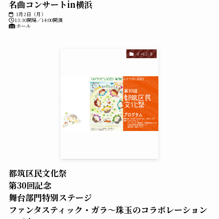
名曲コンサートin横浜
3月2日（月）
13:30開場／14:00開演
ホール
イベント
都筑区民文化祭
第30回記念
舞台部門特別ステージ
ファンタスティック・ガラ～珠玉のコラボレーション