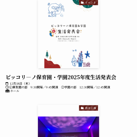
イベント
ピッコリ―ノ保育園・学園2025年度生活発表会
12月18日（木）
①保育園の部 9:30開場／9:45開演 ②学園の部 12:30開場／12:45開演
ホール
自主公演