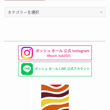
カ
テ
ゴ
リ
ー