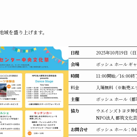
地域を盛り上げます。
日程
2025年10月19日（
会場
ボッシュ ホール ギ
時間
11:00開始／16:00終
料金
入場無料（※販売エ
主催
ボッシュ ホール（
協力
ウエインズトヨタ神
NPO法人 都筑文化
お問合せ
ボッシュ ホール：045-