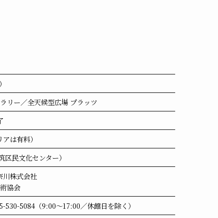
日）
ャラリー／全天候型広場 プラッツ
了
リアは有料）
都筑区民文化センター）
奈川株式会社
芸術協会
530-5084（9:00～17:00／休館日を除く）