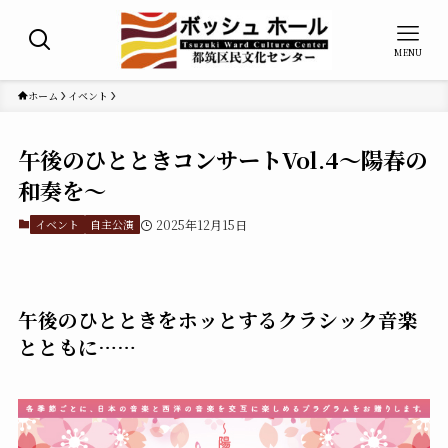
MENU
ホーム
イベント
午後のひとときコンサートVol.4～陽春の
和奏を～
イベント
自主公演
2025年12月15日
午後のひとときをホッとするクラシック音楽
とともに……