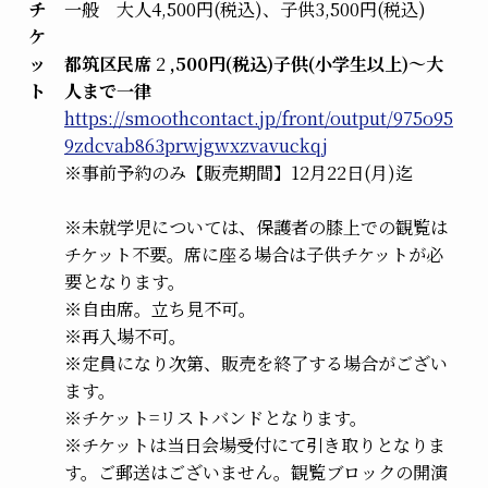
チ
一般 大人4,500円(税込)、子供3,500円(税込)
ケ
ッ
都筑区民席
2
,500円(税込)子供(小学生以上)〜大
ト
人まで一律
https://smoothcontact.jp/front/output/975o95
9zdcvab863prwjgwxzvavuckqj
※事前予約のみ【販売期間】12月22日(月)迄
※未就学児については、保護者の膝上での観覧は
チケット不要。席に座る場合は子供チケットが必
要となります。
※自由席。立ち見不可。
※再入場不可。
※定員になり次第、販売を終了する場合がござい
ます。
※チケット=リストバンドとなります。
※チケットは当日会場受付にて引き取りとなりま
す。ご郵送はございません。観覧ブロックの開演