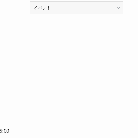
カ
テ
ゴ
リ
ー
:00