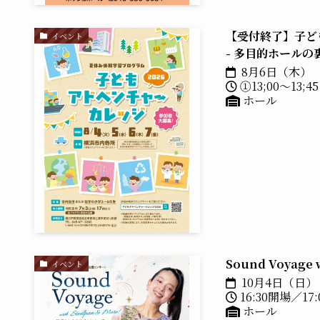
【受付終了】子ども
イベント
- 多目的ホールの
8月6日（木）
①13;00～13;
ホール
Sound Voyag
イベント
10月4日（日）
16:30開場／17
ホール