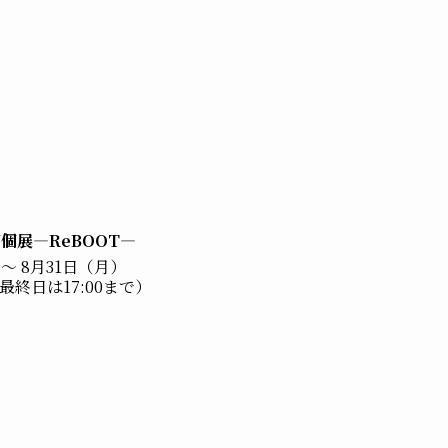
U個展―ReBOOT―
～ 8月31日（月）
0（最終日は17:00まで）