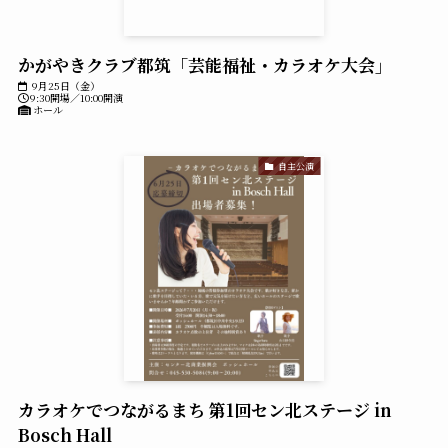
かがやきクラブ都筑「芸能福祉・カラオケ大会」
9月25日（金）
9:30開場／10:00開演
ホール
自主公演
カラオケでつながるまち 第1回セン北ステージ in
Bosch Hall