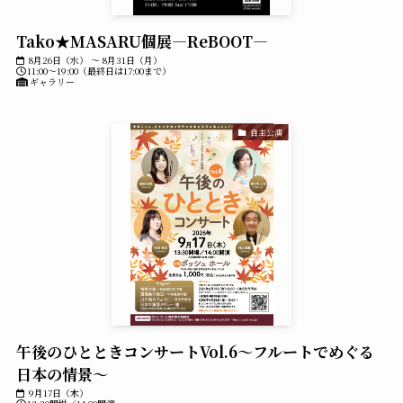
Tako★MASARU個展―ReBOOT―
8月26日（水） ～ 8月31日（月）
11:00～19:00（最終日は17:00まで）
ギャラリー
自主公演
午後のひとときコンサートVol.6～フルートでめぐる
日本の情景～
9月17日（木）