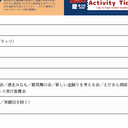
プラッツ）
会／港北みなも／都筑舞の会／新しい盆踊りを考える会／えだきん商店会
ンス実行委員会
:00／休館日を除く）