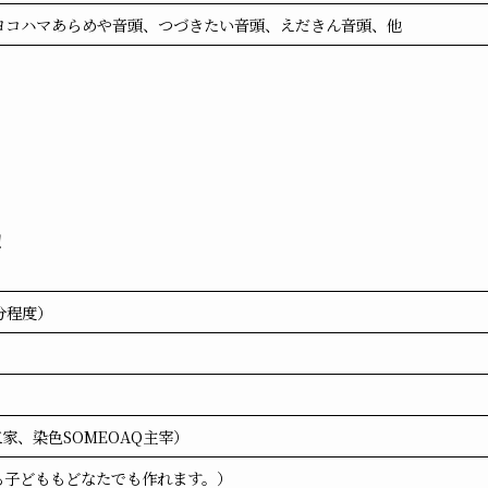
ヨコハマあらめや音頭、つづきたい音頭、えだきん音頭、他
！
0分程度）
家、染色SOMEOAQ主宰）
も子どももどなたでも作れます。）