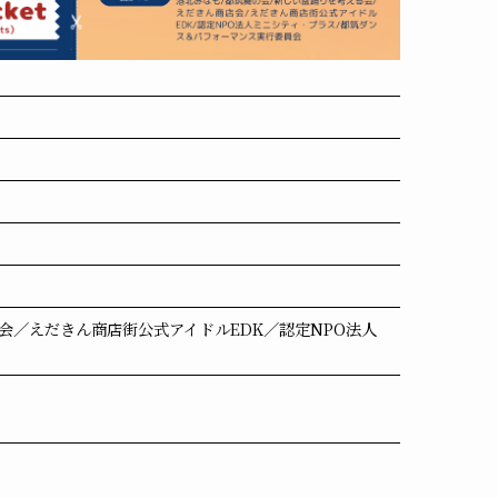
／えだきん商店街公式アイドルEDK／認定NPO法人