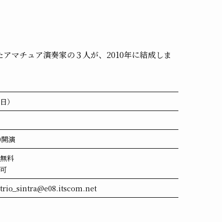
アマチュア演奏家の３人が、2010年に結成しま
（日）
20開演
料無料
不可
_sintra@e08.itscom.net